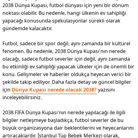
2038 Dünya Kupası, futbol dünyası için yeni bir dönüm
noktası olabilir. Bu nedenle, hangi ülkenin ev sahipliği
yapacağı konusunda spekülasyonlar sürekli olarak
gündemde kalacaktır.
Futbol, sadece bir spor değil, aynı zamanda bir kültürel
fenomen. Bu nedenle, 2038 Dünya Kupası'nın nerede
olacağı, sadece futbol severler için değil, aynı zamanda
bu etkinliği ev sahipliği yapacak ülkeler için de önemli bir
konu. Gelişmeler ve haberler oldukça heyecan verici bir
şekilde takip ediliyor. Daha fazla detay ve güncel bilgiler
için
Dünya Kupası nerede olacak 2038?
yazısını
inceleyebilirsiniz.
2038 FIFA Dünya Kupası'nın nerede yapılacağı ile ilgili
bilgiler netleşmeye başladıkça, futbol severler de bu
büyük organizasyona dair beklentilerini ve heyecanlarını
artıracaklardır. İstanbul Tüp Bebek Merkezi olarak,