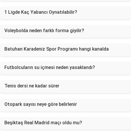
1 Ligde Kaç Yabancı Oynatılabilir?
Voleybolda neden farklı forma giyilir?
Batuhan Karadeniz Spor Programı hangi kanalda
Futbolcuların su içmesi neden yasaklandı?
Tenis dersi ne kadar sürer
Otopark sayısı neye göre belirlenir
Beşiktaş Real Madrid maçı oldu mu?