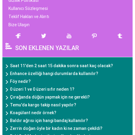
Gizlilik Politikası
Kullanıcı Sözleşmesi
Teklif Hakları ve Alıntı
Bize Ulaşın
SON EKLENEN YAZILAR
Saat 11'den 2 saat 15 dakika sonra saat kaç olacak?
Enhance özelliği hangi durumlarda kullanılır?
Föy nedir?
0 üzeri 1 ve 0 üzeri sıfır neden 1?
Çırağanda düğün yapmak için ne gerekli?
Temu'da kargo takip nasıl yapılır?
Koagülant nedir örnek?
Baldır ağrısı için hangi bandaj kullanılır?
Zerrin doğan öyle bir kadın ki ne zaman çekildi?