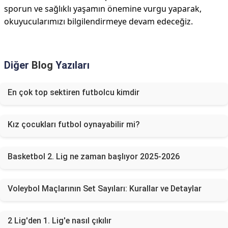
sporun ve sağlıklı yaşamın önemine vurgu yaparak,
okuyucularımızı bilgilendirmeye devam edeceğiz.
Diğer
Blog
Yazıları
En çok top sektiren futbolcu kimdir
Kız çocukları futbol oynayabilir mi?
Basketbol 2. Lig ne zaman başlıyor 2025-2026
Voleybol Maçlarının Set Sayıları: Kurallar ve Detaylar
2 Lig'den 1. Lig'e nasıl çıkılır