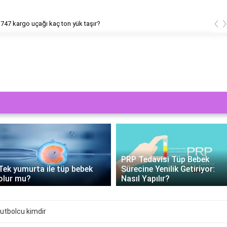
‹
747 kargo uçağı kaç ton yük taşır?
PRP Tedavisi Tüp Bebek
Tek yumurta ile tüp bebek
Sürecine Yenilik Getiriyor:
olur mu?
Nasıl Yapılır?
futbolcu kimdir