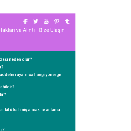
Hakları ve Alıntı
Bize Ulaşın
ızası neden olur?
ı?
maddeleri uyarınca hangi yönerge
ahildir?
dir?
bir kil ü kal imiş ancak ne anlama
ır?