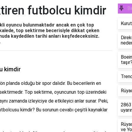
tiren futbolcu kimdir
Bl
Kurut
kli oyuncu bulunmaktadır ancak en çok top
kalede, top sektirme becerisiyle dikkat çeken
onuda kaydedilen tarihi anları keşfedeceksiniz.
Direk
.
neden
Boein
taşır
u kimdir
Trend
 ön planda olduğu bir spor dalıdır. Bu becerilerin en
Rüyad
op sektirmedir. Top sektirme, oyuncunun top üzerindeki
aynı zamanda izleyiciye de etkileyici anlar sunar. Peki,
2863 
futbolcusu kimdir? Bu sorunun cevabı çeşitli kaynaklar
uyarı
Rüya
ve Yo