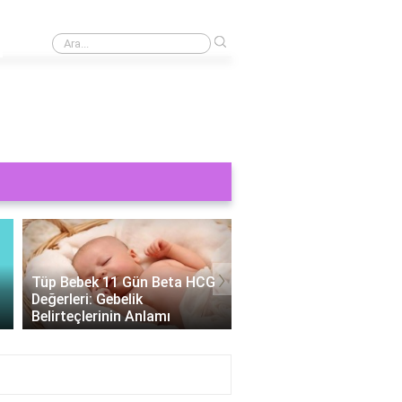
›
Boeing 747 kargo uçağı kaç ton yük taşır?
›
Tüp Bebek 11 Gün Beta HCG
Değerleri: Gebelik
Tüp Bebek Cinsiyeti
Belirteçlerinin Anlamı
Belirlenebilir Mi?