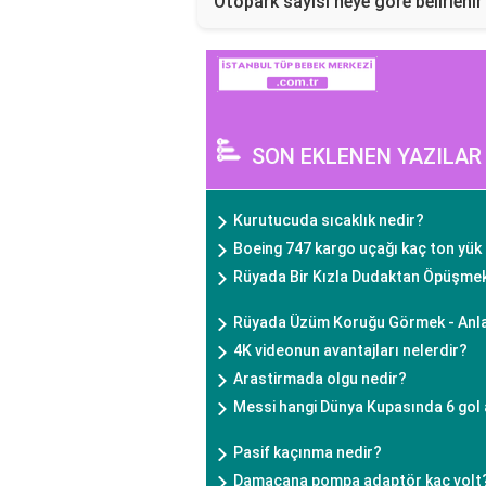
Otopark sayısı neye göre belirlenir
SON EKLENEN YAZILAR
Kurutucuda sıcaklık nedir?
Boeing 747 kargo uçağı kaç ton yük 
Rüyada Bir Kızla Dudaktan Öpüşme
Rüyada Üzüm Koruğu Görmek - Anla
4K videonun avantajları nelerdir?
Arastirmada olgu nedir?
Messi hangi Dünya Kupasında 6 gol 
Pasif kaçınma nedir?
Damacana pompa adaptör kaç volt