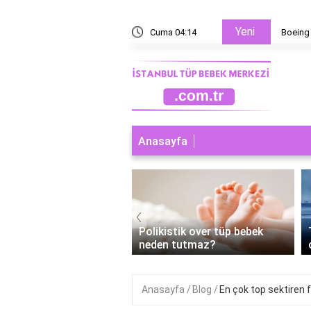
Yeni
uçağı kaç ton yük taşır?
Cuma 04:14
Boeing 
Anasayfa
‹
ebek Başarısız Olursa
Polikistik over tüp bebek
man Adet Olunur?
neden tutmaz?
Anasayfa
Blog
En çok top sektiren 