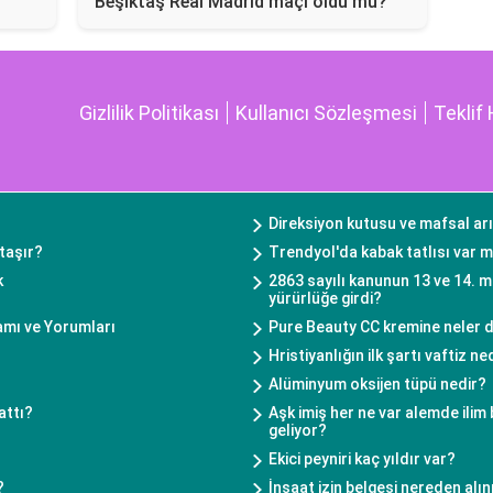
Beşiktaş Real Madrid maçı oldu mu?
Gizlilik Politikası
Kullanıcı Sözleşmesi
Teklif 
Direksiyon kutusu ve mafsal ar
taşır?
Trendyol'da kabak tatlısı var m
k
2863 sayılı kanunun 13 ve 14. 
yürürlüğe girdi?
mı ve Yorumları
Pure Beauty CC kremine neler d
Hristiyanlığın ilk şartı vaftiz ne
Alüminyum oksijen tüpü nedir?
attı?
Aşk imiş her ne var alemde ilim 
geliyor?
Ekici peyniri kaç yıldır var?
?
İnşaat izin belgesi nereden alın