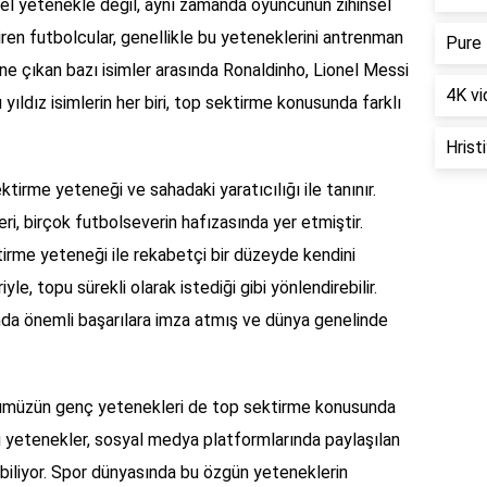
sel yetenekle değil, aynı zamanda oyuncunun zihinsel
ektiren futbolcular, genellikle bu yeteneklerini antrenman
Pure 
öne çıkan bazı isimler arasında Ronaldinho, Lionel Messi
4K vi
 yıldız isimlerin her biri, top sektirme konusunda farklı
Hristi
ktirme yeteneği ve sahadaki yaratıcılığı ile tanınır.
ri, birçok futbolseverin hafızasında yer etmiştir.
irme yeteneği ile rekabetçi bir düzeyde kendini
yle, topu sürekli olarak istediği gibi yönlendirebilir.
nda önemli başarılara imza atmış ve dünya genelinde
ünümüzün genç yetenekleri de top sektirme konusunda
Bu yetenekler, sosyal medya platformlarında paylaşılan
şabiliyor. Spor dünyasında bu özgün yeteneklerin