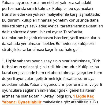
Yabancı oyuncu kuralının etkileri yalnızca sahadaki
performansla sınırlı kalmaz. Kulüpler, bu oyuncuları
transfer ederken yüksek maliyetler ile karşılaşmaktadır.
Bu durum, kulüpleri finansal yönetim konusunda daha
dikkatli olmaya sevk eder. Ayrıca, taraftarların beklentileri
de bu süreçte önemli bir rol oynar. Taraftarlar,
takımlarının başarılı olmasını isterken, yerli oyuncuların
da sahada yer almasını bekler. Bu nedenle, kulüplerin
stratejik kararlar alması kaçınılmaz hale gelir.
1. Lig'de yabancı oyuncu sayısının sınırlandırılması, Türk
futbolunun geleceği için kritik bir konudur. Kulüpler, bu
kural çerçevesinde hem rekabetçi olmaya çalışırken hem
de yerli oyuncuları geliştirmek için fırsatlar sunmaya
odaklanmalıdır. Yabancı oyuncuların performansı ve yerli
oyunculara sağlanan imkanlar, ligdeki genel kalitenin
artmasına olanak tanır. Detaylı bilgi için,
1 Ligde Kaç
Yabancı Oynatılabilir
makalesine göz atabilirsiniz. Bu