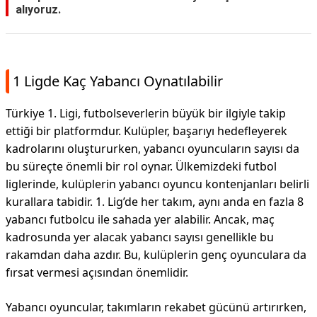
alıyoruz.
1 Ligde Kaç Yabancı Oynatılabilir
Türkiye 1. Ligi, futbolseverlerin büyük bir ilgiyle takip
ettiği bir platformdur. Kulüpler, başarıyı hedefleyerek
kadrolarını oluştururken, yabancı oyuncuların sayısı da
bu süreçte önemli bir rol oynar. Ülkemizdeki futbol
liglerinde, kulüplerin yabancı oyuncu kontenjanları belirli
kurallara tabidir. 1. Lig’de her takım, aynı anda en fazla 8
yabancı futbolcu ile sahada yer alabilir. Ancak, maç
kadrosunda yer alacak yabancı sayısı genellikle bu
rakamdan daha azdır. Bu, kulüplerin genç oyunculara da
fırsat vermesi açısından önemlidir.
Yabancı oyuncular, takımların rekabet gücünü artırırken,