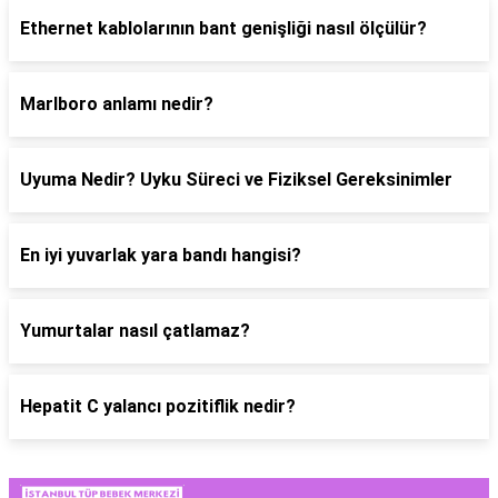
Ethernet kablolarının bant genişliği nasıl ölçülür?
Marlboro anlamı nedir?
Uyuma Nedir? Uyku Süreci ve Fiziksel Gereksinimler
En iyi yuvarlak yara bandı hangisi?
Yumurtalar nasıl çatlamaz?
Hepatit C yalancı pozitiflik nedir?