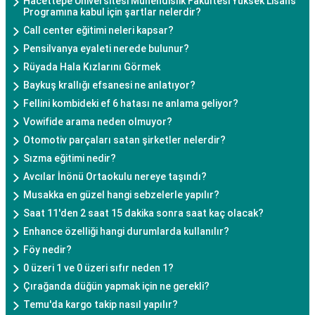
Hacettepe Üniversitesi Mühendislik Fakültesi Yüksek Lisans
Programına kabul için şartlar nelerdir?
Call center eğitimi neleri kapsar?
Pensilvanya eyaleti nerede bulunur?
Rüyada Hala Kızlarını Görmek
Baykuş krallığı efsanesi ne anlatıyor?
Fellini kombideki ef 6 hatası ne anlama geliyor?
Vowifide arama neden olmuyor?
Otomotiv parçaları satan şirketler nelerdir?
Sızma eğitimi nedir?
Avcılar İnönü Ortaokulu nereye taşındı?
Musakka en güzel hangi sebzelerle yapılır?
Saat 11'den 2 saat 15 dakika sonra saat kaç olacak?
Enhance özelliği hangi durumlarda kullanılır?
Föy nedir?
0 üzeri 1 ve 0 üzeri sıfır neden 1?
Çırağanda düğün yapmak için ne gerekli?
Temu'da kargo takip nasıl yapılır?