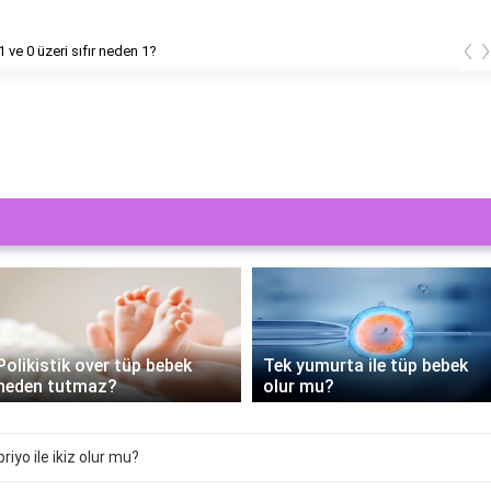
‹
1 ve 0 üzeri sıfır neden 1?
PRP Tedavisi Tüp Bebek
Tek yumurta ile tüp bebek
Sürecine Yenilik Getiriyor:
olur mu?
Nasıl Yapılır?
iyo ile ikiz olur mu?