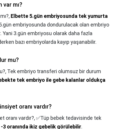
n var mı?
 mı?,
Elbette 5.gün embriyosunda tek yumurta
 5.gün embriyosunda dondurulacak olan embriyo
 Yani 3.gün embriyosu olarak daha fazla
iderken bazı embriyolarda kayıp yaşanabilir.
olur mu?
mu?,
Tek embriyo transferi olumsuz bir durum
ebekte tek embriyo ile gebe kalanlar oldukça
nsiyet oranı vardır?
t oranı vardır?,
✅Tüp bebek tedavisinde tek
-3 oranında ikiz gebelik görülebilir
.