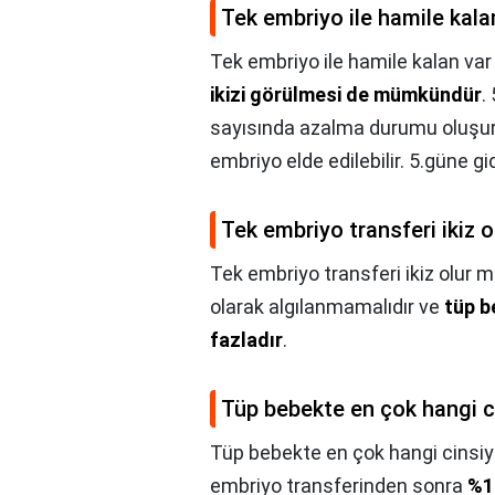
Tek embriyo ile hamile kala
Tek embriyo ile hamile kalan var
ikizi görülmesi de mümkündür
.
sayısında azalma durumu oluşur.
embriyo elde edilebilir. 5.güne g
Tek embriyo transferi ikiz 
Tek embriyo transferi ikiz olur 
olarak algılanmamalıdır ve
tüp b
fazladır
.
Tüp bebekte en çok hangi ci
Tüp bebekte en çok hangi cinsiye
embriyo transferinden sonra
%1 