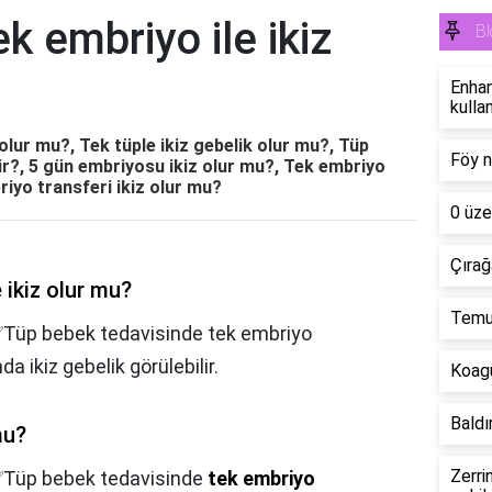
k embriyo ile ikiz
Bl
Enhan
kullan
olur mu?, Tek tüple ikiz gebelik olur mu?, Tüp
Föy n
dir?, 5 gün embriyosu ikiz olur mu?, Tek embriyo
riyo transferi ikiz olur mu?
0 üze
Çırağ
 ikiz olur mu?
Temu'
, ✅Tüp bebek tedavisinde tek embriyo
a ikiz gebelik görülebilir.
Koagü
Baldır
mu?
Zerri
Tüp bebek tedavisinde
tek embriyo