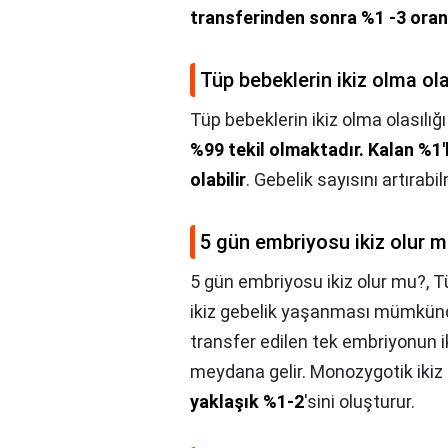
transferinden sonra %1 -3 oranı
Tüp bebeklerin ikiz olma ola
Tüp bebeklerin ikiz olma olasılığı
%99 tekil olmaktadır.
Kalan %1'l
olabilir
. Gebelik sayısını artırabi
5 gün embriyosu ikiz olur 
5 gün embriyosu ikiz olur mu?,
T
ikiz gebelik yaşanması mümkündü
transfer edilen tek embriyonun 
meydana gelir. Monozygotik ikiz 
yaklaşık %1-2
'sini oluşturur.