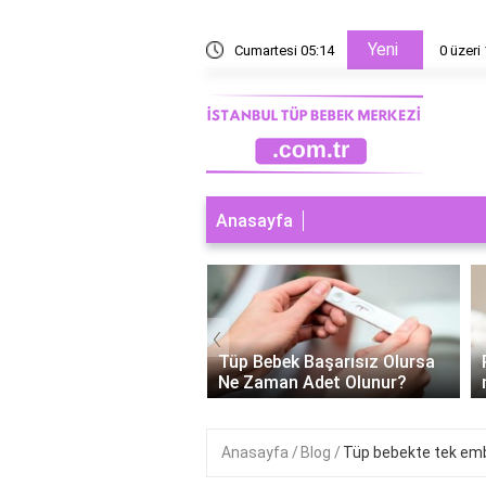
Yeni
i sıfır neden 1?
Cumartesi 05:14
0 üzeri 
Anasayfa
‹
ebek Başarısız Olursa
Polikistik over tüp bebek
man Adet Olunur?
neden tutmaz?
Anasayfa
Blog
Tüp bebekte tek embr