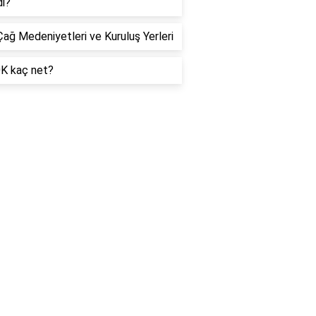
di?
Çağ Medeniyetleri ve Kuruluş Yerleri
0K kaç net?