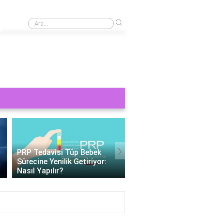
›
0 üzeri 1 ve 0 üzeri sıfır neden 1?
›
Tüp Bebek 11 Gün Beta HCG
Değerleri: Gebelik
Tüp Bebek Cinsiyeti
Belirteçlerinin Anlamı
Belirlenebilir Mi?