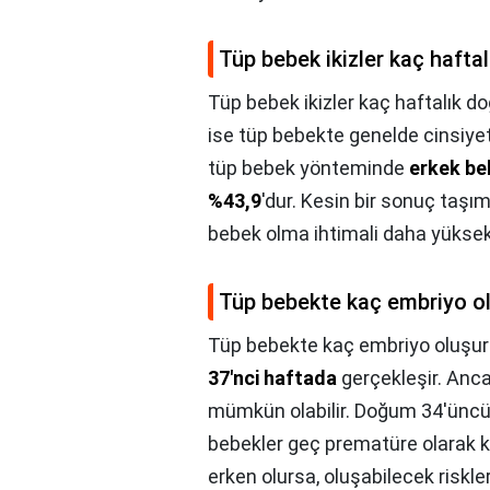
Tüp bebek ikizler kaç hafta
Tüp bebek ikizler kaç haftalık d
ise tüp bebekte genelde cinsiyet
tüp bebek yönteminde
erkek be
%43,9
'dur. Kesin bir sonuç taş
bebek olma ihtimali daha yüksekt
Tüp bebekte kaç embriyo o
Tüp bebekte kaç embriyo oluşur
37'nci haftada
gerçekleşir. Anca
mümkün olabilir. Doğum 34'üncü 
bebekler geç prematüre olarak k
erken olursa, oluşabilecek riskler