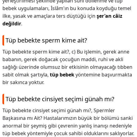
yerleştirilmesi şeklinde yapılan sunî döllenme ve tüp
bebek uygulamaları, İslâm'ın bu konuda koyduğu temel
ilke, yasak ve amaçlara ters düştüğü için
şer'an câiz
değildir
.
Tüp bebekte sperm kime ait?
Tüp bebekte sperm kime ait?,
c) Bu işlemin, gerek anne
babanın, gerek doğacak çocuğun maddi, ruhi ve akli
sağlığı üzerinde olumsuz bir etkisinin olmayacağı tıbben
sabit olmak şartıyla,
tüp bebek
yöntemine başvurmakta
bir sakınca yoktur.
Tüp bebekte cinsiyet seçimi günah mı?
Tüp bebekte cinsiyet seçimi günah mı?,
Spermler
Başkasına mı Ait? Hastalarımızın büyük bir bölümü sanki
anormal bir şeymiş gibi çevrenin yanlış inanışı nedeniyle
tüp bebek yöntemiyle çocuk sahibi olduklarını saklıyorlar.