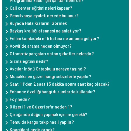
Programına kabul için şartlar nelerdir?
Call center eğitimi neleri kapsar?
Pensilvanya eyaleti nerede bulunur?
Rüyada Hala Kızlarını Görmek
Baykuş krallığı efsanesi ne anlatıyor?
Fellini kombideki ef 6 hatası ne anlama geliyor?
Vowifide arama neden olmuyor?
Otomotiv parçaları satan şirketler nelerdir?
Sızma eğitimi nedir?
Avcılar İnönü Ortaokulu nereye taşındı?
Musakka en güzel hangi sebzelerle yapılır?
Saat 11'den 2 saat 15 dakika sonra saat kaç olacak?
Enhance özelliği hangi durumlarda kullanılır?
Föy nedir?
0 üzeri 1 ve 0 üzeri sıfır neden 1?
Çırağanda düğün yapmak için ne gerekli?
Temu'da kargo takip nasıl yapılır?
Koagülant nedir örnek?