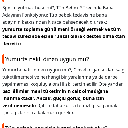
Sperm yutmak helal mi?,
Tüp Bebek Sürecinde Baba
Adayının Fonksiyonu: Tüp bebek tedavisine baba
adayının katkısından kısaca bahsedecek olursak;
yumurta toplama günü meni örneği vermek ve tüm
tedavi sürecinde eşine ruhsal olarak destek olmaktan
ibarettir
.
Yumurta nakli dinen uygun mu?
Yumurta nakli dinen uygun mu?,
Cinsel organlardan salgı
tüketilmemesi ve herhangi bir yaralanma ya da darbe
yapılmaması koşuluyla oral ilişki tercih edilir. Öte yandan
bazı âlimler meni tüketiminin caiz olmadığına
inanmaktadır.
Ancak, güçlü görüş, buna izin
verilmemesidir
. Çiftin daha sonra temizliği sağlamak
için ağızlarını çalkalaması gerekir.