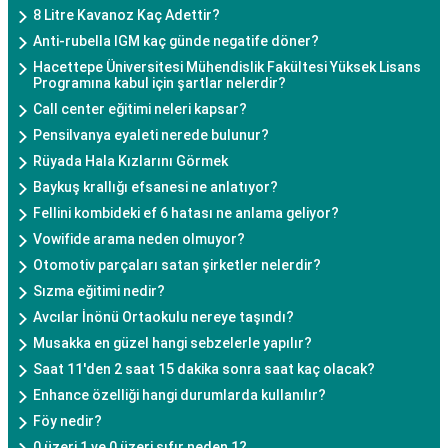
8 Litre Kavanoz Kaç Adettir?
Anti-rubella IGM kaç günde negatife döner?
Hacettepe Üniversitesi Mühendislik Fakültesi Yüksek Lisans
Programına kabul için şartlar nelerdir?
Call center eğitimi neleri kapsar?
Pensilvanya eyaleti nerede bulunur?
Rüyada Hala Kızlarını Görmek
Baykuş krallığı efsanesi ne anlatıyor?
Fellini kombideki ef 6 hatası ne anlama geliyor?
Vowifide arama neden olmuyor?
Otomotiv parçaları satan şirketler nelerdir?
Sızma eğitimi nedir?
Avcılar İnönü Ortaokulu nereye taşındı?
Musakka en güzel hangi sebzelerle yapılır?
Saat 11'den 2 saat 15 dakika sonra saat kaç olacak?
Enhance özelliği hangi durumlarda kullanılır?
Föy nedir?
0 üzeri 1 ve 0 üzeri sıfır neden 1?