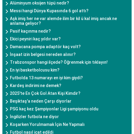
Alüminyum oksijen tüpü nedir?
Messi hangi Dünya Kupasında 6 gol attı?
Aşk imiş her ne var alemde ilim bir kil ü kal imiş ancak ne
anlama geliyor?
Pasif kaçınma nedir?
Ekici peyniri kaç yıldır var?
Damacana pompa adaptör kaç volt?
İnşaat izin belgesi nereden alınır?
Trabzonspor hangi ilçede? Öğrenmek için tıklayın!
En iyi basketbolcusu kim?
Futbolda 13 numarayı en iyi kim giydi?
Kardeş indirimi ne demek?
2025'te En Çok Gol Atan Kişi Kimdir?
Beşiktaş'a neden Çarşı diyorlar
PSG kaç kez Şampiyonlar Ligi şampiyonu oldu
İngilizler futbola ne diyor
Koşarken Yorulmamak İçin Ne Yapmalı
Futbol nasıl icat edildi