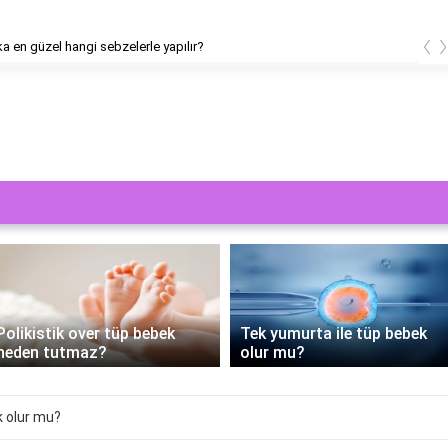
‹
 en güzel hangi sebzelerle yapılır?
PRP Tedavisi Tüp Bebek
Tek yumurta ile tüp bebek
Sürecine Yenilik Getiriyor:
olur mu?
Nasıl Yapılır?
k olur mu?