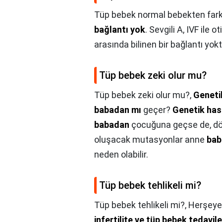
Tüp bebek normal bebekten fark
bağlantı yok
. Sevgili A, IVF il
arasında bilinen bir bağlantı yokt
Tüp bebek zeki olur mu?
Tüp bebek zeki olur mu?,
Geneti
babadan mı
geçer?
Genetik hast
babadan
çocuğuna geçse de, dö
oluşacak mutasyonlar anne
bab
neden olabilir.
Tüp bebek tehlikeli mi?
Tüp bebek tehlikeli mi?,
Herşeye 
infertilite ve tüp bebek tedavil