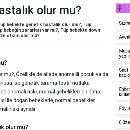
astalık olur mu?
Bl
Sızma
Tüp bebekte genetik hastalık olur mu?, Tüp
üp bebeğin zararları var mı?, Tüp bebekte down
kte otizm olur mu?
Avcıl
Musak
yapılı
mu?
Saat 
r mu?, Özellikle de ailede anomalili çocuk ya da
kaç o
konusu ise genetik tarama testi mutlaka
Enhan
nde anomali riski, normal gebeliklerden daha
kullan
si ile doğan bebeklerle, normal gebelikler
Föy n
li riski aynıdır.
0 üze
ık olur mu?