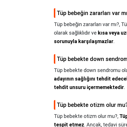
Tüp bebeğin zararları var m
Tüp bebeğin zararları var mı?,
Tü
olarak sağlıklıdır ve
kısa veya uz
sorunuyla karşılaşmazlar
.
Tüp bebekte down sendromu
Tüp bebekte down sendromu olab
adayının sağlığını tehdit edece
tehdit unsuru içermemektedir
.
Tüp bebekte otizm olur mu
Tüp bebekte otizm olur mu?,
Tü
tespit etmez
. Ancak, tedavi sür