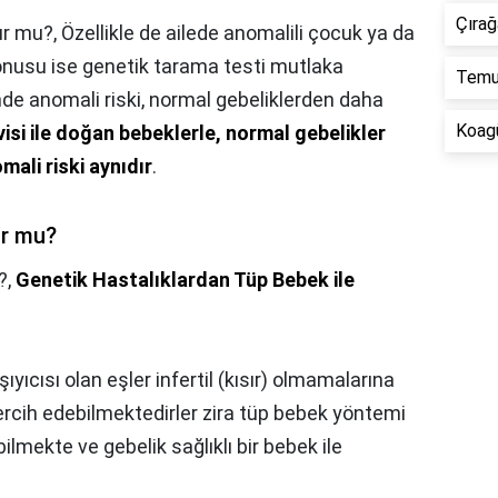
Çırağ
ur mu?,
Özellikle de ailede anomalili çocuk ya da
konusu ise genetik tarama testi mutlaka
Temu'
nde anomali riski, normal gebeliklerden daha
Koagü
isi ile doğan bebeklerle, normal gebelikler
ali riski aynıdır
.
ur mu?
?,
Genetik Hastalıklardan Tüp Bebek ile
yıcısı olan eşler infertil (kısır) olmamalarına
rcih edebilmektedirler zira tüp bebek yöntemi
ilmekte ve gebelik sağlıklı bir bebek ile