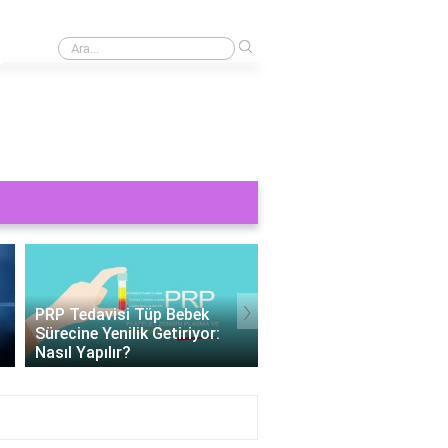
›
Musakka en güzel hangi sebzelerle yapılır?
›
Tüp Bebek 11 Gün Beta HCG
Değerleri: Gebelik
Tüp Bebek Cinsiyeti
Belirteçlerinin Anlamı
Belirlenebilir Mi?