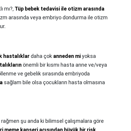
lı mı?,
Tüp bebek tedavisi ile otizm arasında
e otizm arasında veya embriyo dondurma ile otizm
ur.
k hastalıklar
daha çok
anneden mi
yoksa
alıkların
önemli bir kısmı hasta anne ve/veya
llenme ve gebelik sırasında embriyoda
a
sağlam bile olsa çocukların hasta olmasına
rağmen şu anda ki bilimsel çalışmalara göre
eri meme kanseri açısından büyük bir risk