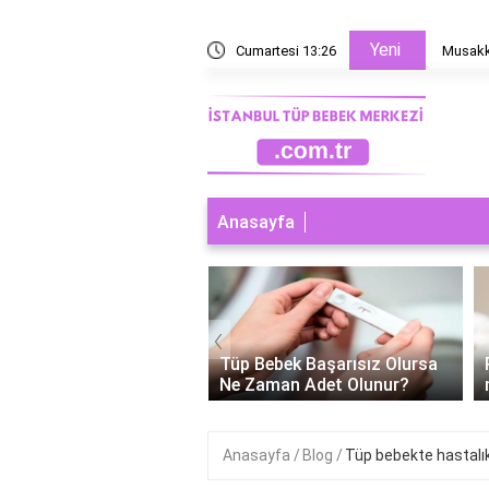
Yeni
hangi sebzelerle yapılır?
Cumartesi 13:26
Musakka
Anasayfa
‹
ebek Başarısız Olursa
Polikistik over tüp bebek
man Adet Olunur?
neden tutmaz?
Anasayfa
Blog
Tüp bebekte hastalı