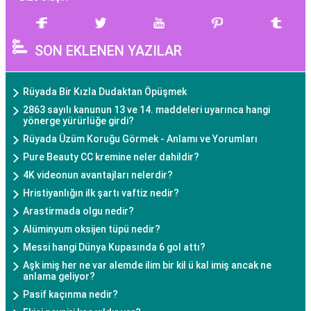
SON EKLENEN YAZILAR
Rüyada Bir Kızla Dudaktan Öpüşmek
2863 sayılı kanunun 13 ve 14. maddeleri uyarınca hangi
yönerge yürürlüğe girdi?
Rüyada Üzüm Koruğu Görmek - Anlamı ve Yorumları
Pure Beauty CC kremine neler dahildir?
4K videonun avantajları nelerdir?
Hristiyanlığın ilk şartı vaftiz nedir?
Arastirmada olgu nedir?
Alüminyum oksijen tüpü nedir?
Messi hangi Dünya Kupasında 6 gol attı?
Aşk imiş her ne var alemde ilim bir kil ü kal imiş ancak ne
anlama geliyor?
Pasif kaçınma nedir?