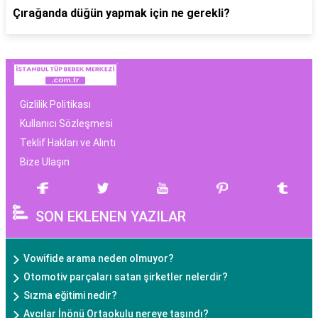
Çırağanda düğün yapmak için ne gerekli?
Gizlilik Politikası
Kullanıcı Sözleşmesi
Teklif Hakları ve Alıntı
Bize Ulaşın
SON EKLENEN YAZILAR
Vowifide arama neden olmuyor?
Otomotiv parçaları satan şirketler nelerdir?
Sızma eğitimi nedir?
Avcılar İnönü Ortaokulu nereye taşındı?