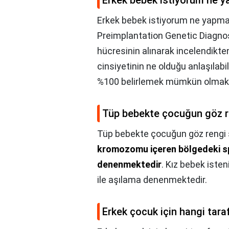
Erkek bebek istiyorum ne y
Erkek bebek istiyorum ne yapma
Preimplantation Genetic Diagno
hücresinin alınarak incelendikte
cinsiyetinin ne olduğu anlaşılabi
%100 belirlemek mümkün olmakt
Tüp bebekte çocuğun göz re
Tüp bebekte çocuğun göz rengi s
kromozomu içeren bölgedeki spe
denenmektedir
. Kız bebek ist
ile aşılama denenmektedir.
Erkek çocuk için hangi taraf