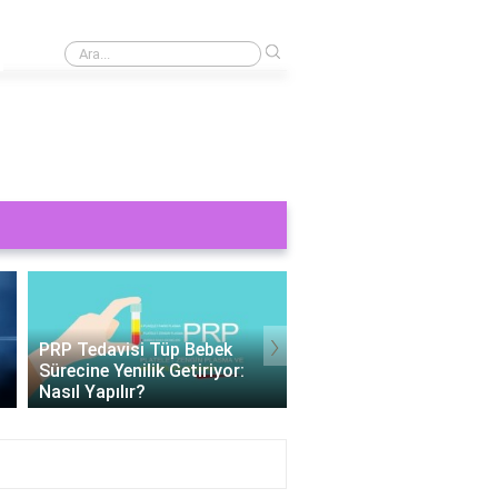
›
Saat 11'den 2 saat 15 dakika sonra saat kaç olacak?
›
Tüp Bebek 11 Gün Beta HCG
Değerleri: Gebelik
Tüp Bebek Cinsiyeti
Belirteçlerinin Anlamı
Belirlenebilir Mi?