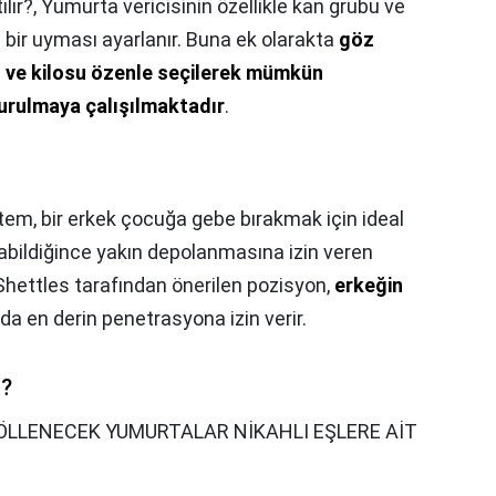
lır?,
Yumurta vericisinin özellikle kan grubu ve
ire bir uyması ayarlanır. Buna ek olarakta
göz
yu ve kilosu özenle seçilerek mümkün
durulmaya çalışılmaktadır
.
em, bir erkek çocuğa gebe bırakmak için ideal
abildiğince yakın depolanmasına izin veren
Shettles tarafından önerilen pozisyon,
erkeğin
 da en derin penetrasyona izin verir.
ı?
ÖLLENECEK YUMURTALAR NİKAHLI EŞLERE AİT