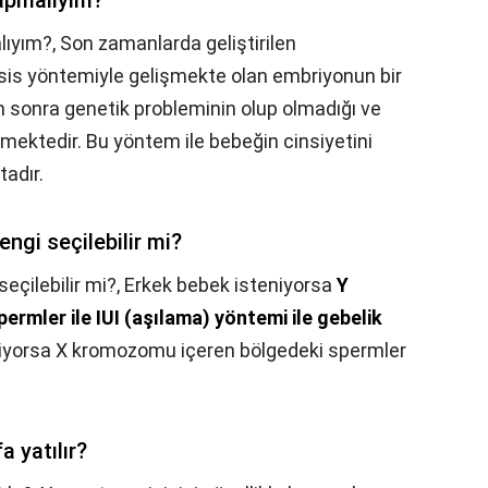
apmalıyım?
lıyım?,
Son zamanlarda geliştirilen
sis yöntemiyle gelişmekte olan embriyonun bir
n sonra genetik probleminin olup olmadığı ve
lmektedir. Bu yöntem ile bebeğin cinsiyetini
adır.
ngi seçilebilir mi?
eçilebilir mi?,
Erkek bebek isteniyorsa
Y
rmler ile IUI (aşılama) yöntemi ile gebelik
eniyorsa X kromozomu içeren bölgedeki spermler
a yatılır?