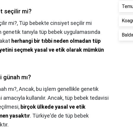
Temu'
 seçilir mi?
Koagü
lir mi?,
Tüp bebekte cinsiyet seçilir mi
n genetik tanıyla tüp bebek uygulamasında
Baldır
Fakat
herhangi bir tıbbi neden olmadan tüp
yetini seçmek yasal ve etik olarak mümkün
i günah mı?
nah mı?,
Ancak, bu işlem genellikle genetik
i amacıyla kullanılır. Ancak, tüp bebek tedavisi
eçilmesi,
birçok ülkede yasal ve etik
amen yasaktır
. Türkiye'de de tüp bebek
tır.