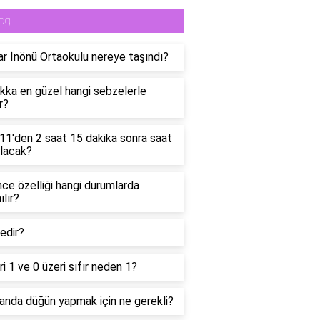
og
ar İnönü Ortaokulu nereye taşındı?
ka en güzel hangi sebzelerle
r?
11'den 2 saat 15 dakika sonra saat
lacak?
ce özelliği hangi durumlarda
ılır?
edir?
ri 1 ve 0 üzeri sıfır neden 1?
anda düğün yapmak için ne gerekli?