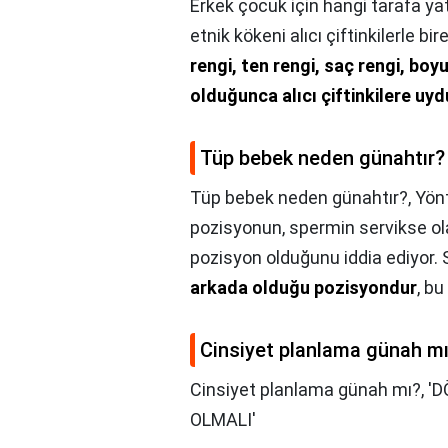
Erkek çocuk için hangi tarafa yatı
etnik kökeni alıcı çiftinkilerle b
rengi, ten rengi, saç rengi, bo
olduğunca alıcı çiftinkilere uy
Tüp bebek neden günahtır?
Tüp bebek neden günahtır?,
Yönt
pozisyonun, spermin servikse ol
pozisyon olduğunu iddia ediyor. 
arkada olduğu pozisyondur
, bu
Cinsiyet planlama günah m
Cinsiyet planlama günah mı?,
'D
OLMALI'