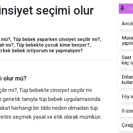
nsiyet seçimi olur
Bl
Avcıl
Musak
 mü?, Tüp bebek yaparken cinsiyet seçilir mi?,
yapılı
ah mı?, Tüp bebekte çocuk kime benzer?,
, Erkek bebek istiyorum ne yapmalıyım?
Saat 
kaç o
Enhan
i olur mü?
kullan
lir mi?, Tüp bebekte cinsiyet seçilir mi
Föy n
n genetik tanıyla tüp bebek uygulamasında
Fakat herhangi bir tıbbi neden olmadan tüp
0 üze
yetini seçmek yasal ve etik olarak mümkün
Çırağ