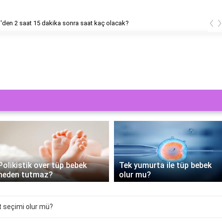
‹
'den 2 saat 15 dakika sonra saat kaç olacak?
PRP Tedavisi Tüp Bebek
Tek yumurta ile tüp bebek
Sürecine Yenilik Getiriyor:
olur mu?
Nasıl Yapılır?
t seçimi olur mü?