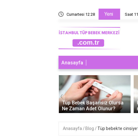
Yeni
t 15 dakika sonra saat kaç olacak?
Cumartesi 12:28
Saat 11
Anasayfa
‹
ebek Başarısız Olursa
Polikistik over tüp bebek
man Adet Olunur?
neden tutmaz?
Anasayfa
Blog
Tüp bebekte cinsiye