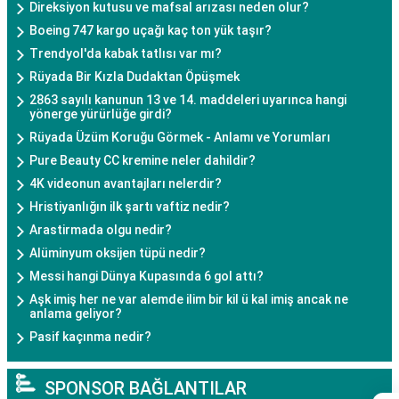
Direksiyon kutusu ve mafsal arızası neden olur?
Boeing 747 kargo uçağı kaç ton yük taşır?
Trendyol'da kabak tatlısı var mı?
Rüyada Bir Kızla Dudaktan Öpüşmek
2863 sayılı kanunun 13 ve 14. maddeleri uyarınca hangi
yönerge yürürlüğe girdi?
Rüyada Üzüm Koruğu Görmek - Anlamı ve Yorumları
Pure Beauty CC kremine neler dahildir?
4K videonun avantajları nelerdir?
Hristiyanlığın ilk şartı vaftiz nedir?
Arastirmada olgu nedir?
Alüminyum oksijen tüpü nedir?
Messi hangi Dünya Kupasında 6 gol attı?
Aşk imiş her ne var alemde ilim bir kil ü kal imiş ancak ne
anlama geliyor?
Pasif kaçınma nedir?
SPONSOR BAĞLANTILAR