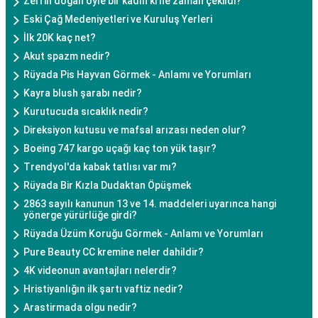
Zerrin doğan öyle bir kadın ki ne zaman çekildi?
Eski Çağ Medeniyetleri ve Kuruluş Yerleri
İlk 20K kaç net?
Akut spazm nedir?
Rüyada Pis Hayvan Görmek - Anlamı ve Yorumları
Kayra blush şarabı nedir?
Kurutucuda sıcaklık nedir?
Direksiyon kutusu ve mafsal arızası neden olur?
Boeing 747 kargo uçağı kaç ton yük taşır?
Trendyol'da kabak tatlısı var mı?
Rüyada Bir Kızla Dudaktan Öpüşmek
2863 sayılı kanunun 13 ve 14. maddeleri uyarınca hangi
yönerge yürürlüğe girdi?
Rüyada Üzüm Koruğu Görmek - Anlamı ve Yorumları
Pure Beauty CC kremine neler dahildir?
4K videonun avantajları nelerdir?
Hristiyanlığın ilk şartı vaftiz nedir?
Arastirmada olgu nedir?