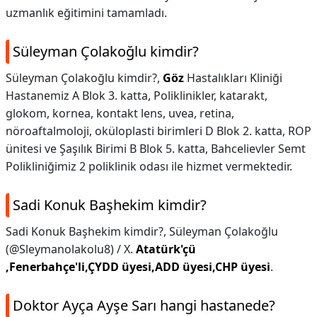
uzmanlık eğitimini tamamladı.
Süleyman Çolakoğlu kimdir?
Süleyman Çolakoğlu kimdir?,
Göz
Hastalıkları Kliniği
Hastanemiz A Blok 3. katta, Poliklinikler, katarakt,
glokom, kornea, kontakt lens, uvea, retina,
nöroaftalmoloji, oküloplasti birimleri D Blok 2. katta, ROP
ünitesi ve Şaşılık Birimi B Blok 5. katta, Bahcelievler Semt
Polikliniğimiz 2 poliklinik odası ile hizmet vermektedir.
Sadi Konuk Başhekim kimdir?
Sadi Konuk Başhekim kimdir?,
Süleyman Çolakoğlu
(@Sleymanolakolu8) / X.
Atatürk'çü
,Fenerbahçe'li,ÇYDD üyesi,ADD üyesi,CHP üyesi
.
Doktor Ayça Ayşe Sarı hangi hastanede?