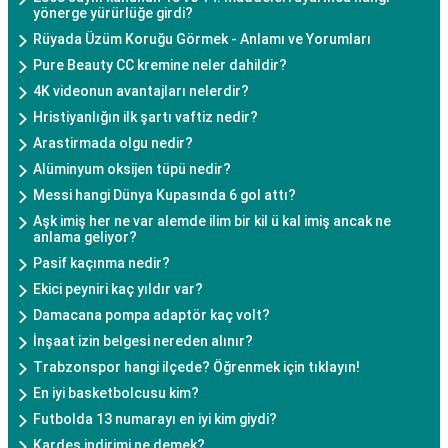
yönerge yürürlüğe girdi?
Rüyada Üzüm Koruğu Görmek - Anlamı ve Yorumları
Pure Beauty CC kremine neler dahildir?
4K videonun avantajları nelerdir?
Hristiyanlığın ilk şartı vaftiz nedir?
Arastirmada olgu nedir?
Alüminyum oksijen tüpü nedir?
Messi hangi Dünya Kupasında 6 gol attı?
Aşk imiş her ne var alemde ilim bir kil ü kal imiş ancak ne
anlama geliyor?
Pasif kaçınma nedir?
Ekici peyniri kaç yıldır var?
Damacana pompa adaptör kaç volt?
İnşaat izin belgesi nereden alınır?
Trabzonspor hangi ilçede? Öğrenmek için tıklayın!
En iyi basketbolcusu kim?
Futbolda 13 numarayı en iyi kim giydi?
Kardeş indirimi ne demek?