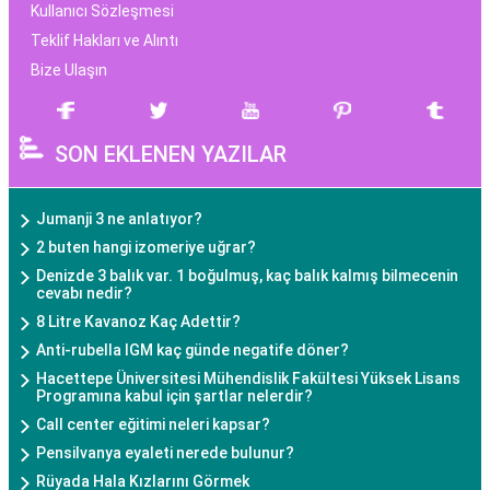
Kullanıcı Sözleşmesi
Teklif Hakları ve Alıntı
Bize Ulaşın
SON EKLENEN YAZILAR
Jumanji 3 ne anlatıyor?
2 buten hangi izomeriye uğrar?
Denizde 3 balık var. 1 boğulmuş, kaç balık kalmış bilmecenin
cevabı nedir?
8 Litre Kavanoz Kaç Adettir?
Anti-rubella IGM kaç günde negatife döner?
Hacettepe Üniversitesi Mühendislik Fakültesi Yüksek Lisans
Programına kabul için şartlar nelerdir?
Call center eğitimi neleri kapsar?
Pensilvanya eyaleti nerede bulunur?
Rüyada Hala Kızlarını Görmek