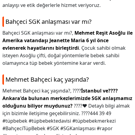
anlayışı ve etik değerlerle hizmet veriyoruz.
Bahçeci SGK anlaşması var mı?
Bahçeci SGK anlaşması var mı?,
Mehmet Reşit Asoğlu ile
Amerika vatandaşı Jeanette Maria 6 yıl önce
evlenerek hayatlarını birleştirdi
. Çocuk sahibi olmak
isteyen Asoğlu çifti, doğal yöntemlerle bebek sahibi
olamayınca tüp bebek yöntemine karar verdi.
Mehmet Bahçeci kaç yaşında?
Mehmet Bahçeci kaç yaşında?,
????
İstanbul ve????
Ankara'da bulunan merkezlerimizde SGK anlaşmamız
olduğunu biliyor muydunuz?
????♥️ Detaylı bilgi almak
için bizimle iletişime geçebilirsiniz. ????444 39 49
#tüpbebek #tüpbebektedavisi #tüpbebekmerkezi
#BahçeciTüpBebek #SGK #SGKanlaşması #rapor